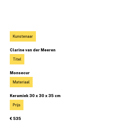
Kunstenaar
Clarine van der Meeren
Titel
Monsecur
Materiaal
Keramiek 30 x 30 x 35 cm
Prijs
€ 535