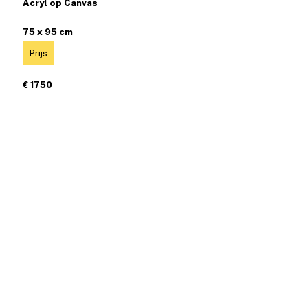
Acryl op Canvas
75 x 95 cm
Prijs
€ 1750